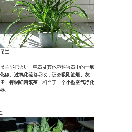
吊兰
吊兰能把火炉、电器及其他塑料容器中的
一氧
化碳、过氧化硫
都吸收，还会
吸附油烟、灰
尘
，
抑制细菌繁殖
，相当于一个
小型空气净化
器
。
2