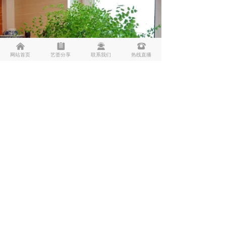
낀
뀳
끤
뀰
网站首页
艺荟分享
联系我们
热线直播
铁线蕨
铁线蕨非常
耐阴耐湿
，最适合放在
卫生间、浴
缸旁
，
吸湿除异味
，还能
抑制细菌的繁殖
。
2