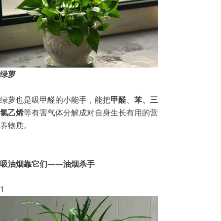
绿萝
绿萝也是吸甲醛的小能手，能把
甲醛
、
苯、三
氯乙烯
等有害气体分解成对自身生长有用的营
养物质。
吸油烟靠它们——油烟杀手
1