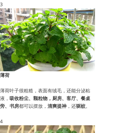
3
薄荷
薄荷叶子很粗糙，表面有绒毛，还能分泌粘
液，
吸收粉尘、颗粒物，
厨房、客厅、餐桌
旁、书房
都可以摆放，
清爽提神
，还
驱蚊
。
4