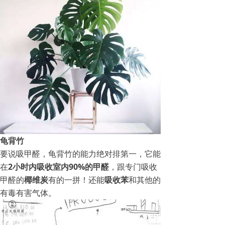
龟背竹
要说吸甲醛，龟背竹的能力绝对排第一，它能
在
2小时内吸收室内90%的甲醛
，跟专门吸收
甲醛的
椰维炭
有的一拼！还能
吸收苯
和其他的
有毒有害气体。