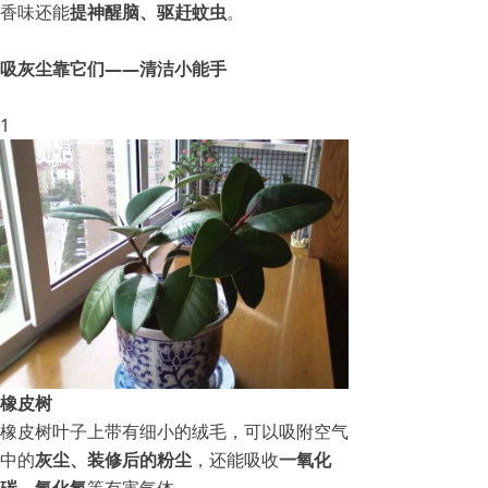
香味还能
提神醒脑、驱赶蚊虫
。
吸灰尘靠它们——清洁小能手
1
橡皮树
橡皮树叶子上带有细小的绒毛，可以吸附空气
中的
灰尘、装修后的粉尘
，还能吸收
一氧化
碳、氟化氢
等有害气体。