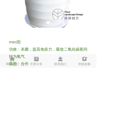
mini型
功效：杀菌，提高免疫力，吸收二氧化碳夜间
转为氧气
낀
뀳
끤
뀰
寓意：合作
网站首页
艺荟分享
联系我们
热线直播
Copyright © 2018-2025
版权所有：
上海异荟园艺有限公司