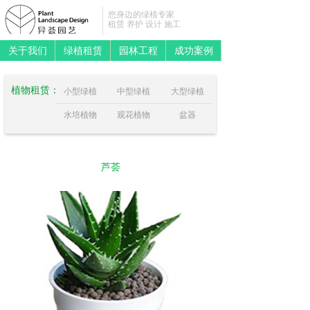
您身边的绿植专家
租赁 养护 设计 施工
关于我们
绿植租赁
园林工程
成功案例
植物租赁：
小型绿植
中型绿植
大型绿植
水培植物
观花植物
盆器
芦荟