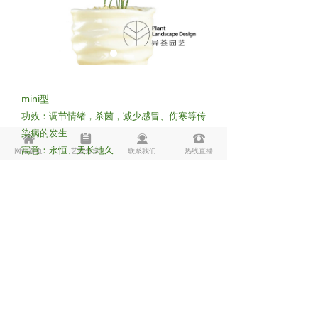
mini型
功效：调节情绪，杀菌，减少感冒、伤寒等传
染病的发生
낀
뀳
끤
뀰
寓意：永恒、天长地久
网站首页
艺荟分享
联系我们
热线直播
Copyright © 2018-2025
版权所有：
上海异荟园艺有限公司