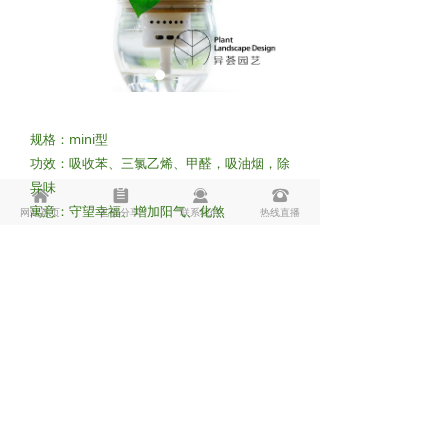
规格：mini型
功效：吸收苯、三氯乙烯、甲醛，吸油烟，除
异味
낀
뀳
끤
뀰
寓意：守望幸福、增加阳气、化煞
网站首页
艺荟分享
联系我们
热线直播
Copyright © 2018-2025
版权所有：
上海异荟园艺有限公司